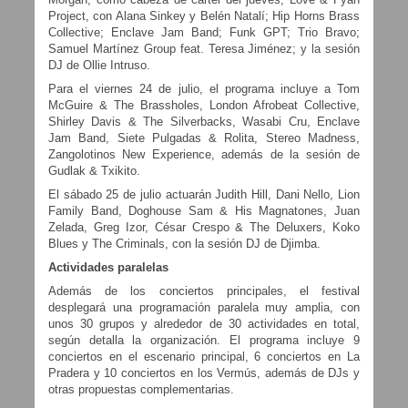
Project, con Alana Sinkey y Belén Natalí; Hip Horns Brass
Collective; Enclave Jam Band; Funk GPT; Trio Bravo;
Samuel Martínez Group feat. Teresa Jiménez; y la sesión
DJ de Ollie Intruso.
Para el viernes 24 de julio, el programa incluye a Tom
McGuire & The Brassholes, London Afrobeat Collective,
Shirley Davis & The Silverbacks, Wasabi Cru, Enclave
Jam Band, Siete Pulgadas & Rolita, Stereo Madness,
Zangolotinos New Experience, además de la sesión de
Gudlak & Txikito.
El sábado 25 de julio actuarán Judith Hill, Dani Nello, Lion
Family Band, Doghouse Sam & His Magnatones, Juan
Zelada, Greg Izor, César Crespo & The Deluxers, Koko
Blues y The Criminals, con la sesión DJ de Djimba.
Actividades paralelas
Además de los conciertos principales, el festival
desplegará una programación paralela muy amplia, con
unos 30 grupos y alrededor de 30 actividades en total,
según detalla la organización. El programa incluye 9
conciertos en el escenario principal, 6 conciertos en La
Pradera y 10 conciertos en los Vermús, además de DJs y
otras propuestas complementarias.