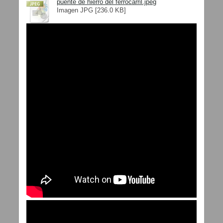
puente de hierro del ferrocarril.jpeg
Imagen JPG [236.0 KB]