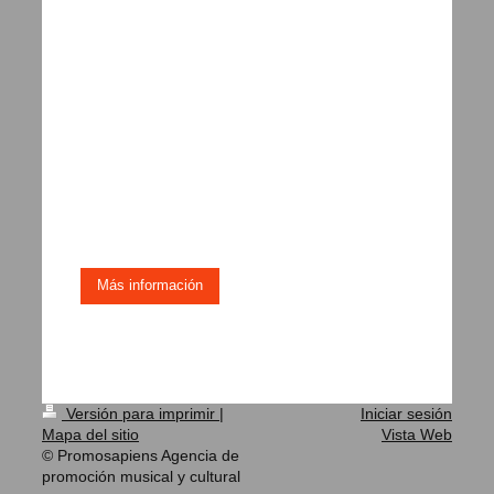
Más información
Versión para imprimir
|
Iniciar sesión
Mapa del sitio
Vista Web
© Promosapiens Agencia de
promoción musical y cultural